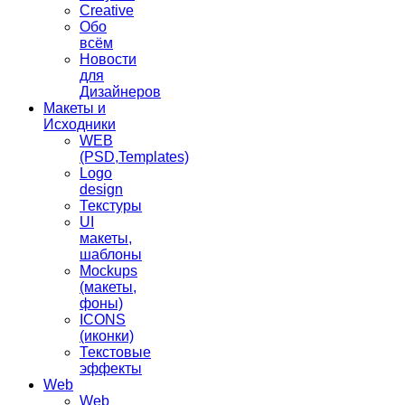
Creative
Обо
всём
Новости
для
Дизайнеров
Макеты и
Исходники
WEB
(PSD,Templates)
Logo
design
Текстуры
UI
макеты,
шаблоны
Mockups
(макеты,
фоны)
ICONS
(иконки)
Текстовые
эффекты
Web
Web