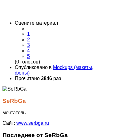
Оцените материал
1
2
3
4
5
(0 голосов)
Опубликовано в
Mockups (макеты,
фоны)
Прочитано
3846
раз
SeRbGa
мечтатель
Сайт:
www.serbga.ru
Последнее от SeRbGa