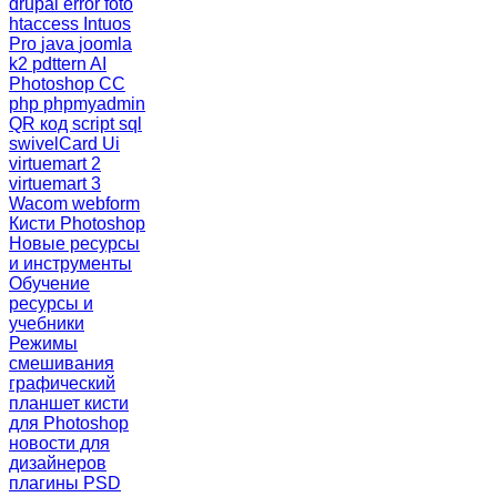
drupal
error
foto
htaccess
Intuos
Pro
java
joomla
k2
pdttern AI
Photoshop CC
php
phpmyadmin
QR код
script
sql
swivelCard
Ui
virtuemart 2
virtuemart 3
Wacom
webform
Кисти Photoshop
Новые ресурсы
и инструменты
Обучение
ресурсы и
учебники
Режимы
смешивания
графический
планшет
кисти
для Photoshop
новости для
дизайнеров
плагины PSD