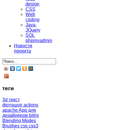
design
CSS
Web
coding
Java,
JQuery
SQL
phpmyadmin
Новости
проекта
теги
3d текст
фотошоп
actions
apache
App для
дизайнеров
bitrix
Blending Modes
Brushes
css
css3