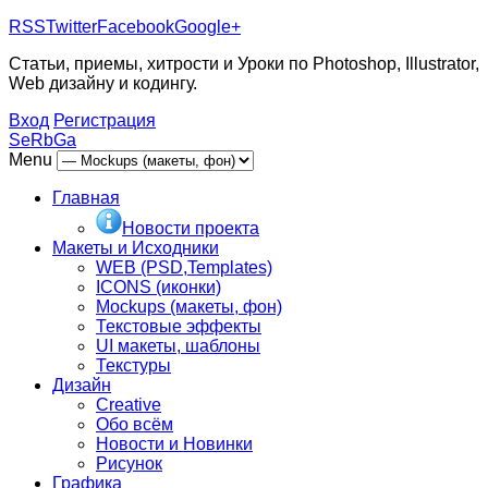
RSS
Twitter
Facebook
Google+
Статьи, приемы, хитрости и Уроки по Photoshop, Illustrator,
Web дизайну и кодингу.
Вход
Регистрация
SeRbGa
Menu
Главная
Новости проекта
Макеты и Исходники
WEB (PSD,Templates)
ICONS (иконки)
Mockups (макеты, фон)
Текстовые эффекты
UI макеты, шаблоны
Текстуры
Дизайн
Creative
Обо всём
Новости и Новинки
Рисунок
Графика