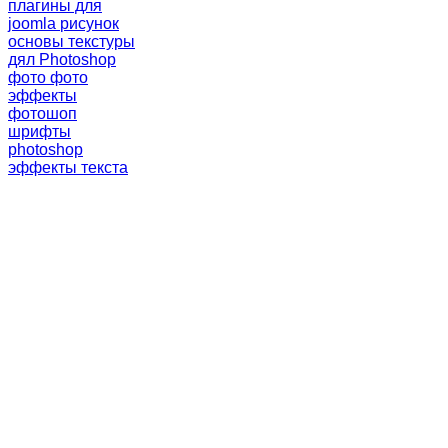
плагины для
joomla
рисунок
основы
текстуры
дял Photoshop
фото
фото
эффекты
фотошоп
шрифты
photoshop
эффекты текста