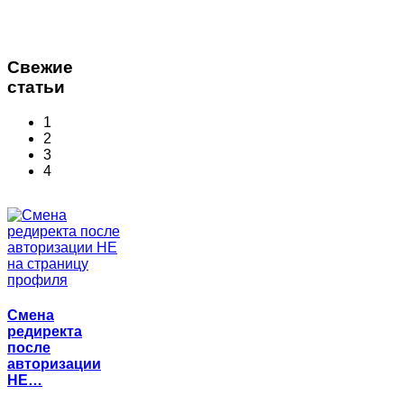
Свежие
статьи
1
2
3
4
Смена
редиректа
после
авторизации
НЕ…