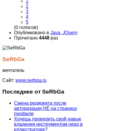
1
2
3
4
5
(0 голосов)
Опубликовано в
Java, JQuery
Прочитано
4448
раз
SeRbGa
мечтатель
Сайт:
www.serbga.ru
Последнее от SeRbGa
Смена редиректа после
авторизации НЕ на страницу
профиля
Хочешь проверить свой навык
владения инструментом перо в
иллюстраторе?