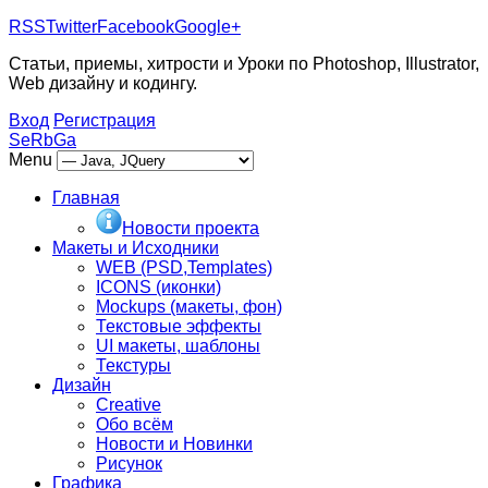
RSS
Twitter
Facebook
Google+
Статьи, приемы, хитрости и Уроки по Photoshop, Illustrator,
Web дизайну и кодингу.
Вход
Регистрация
SeRbGa
Menu
Главная
Новости проекта
Макеты и Исходники
WEB (PSD,Templates)
ICONS (иконки)
Mockups (макеты, фон)
Текстовые эффекты
UI макеты, шаблоны
Текстуры
Дизайн
Creative
Обо всём
Новости и Новинки
Рисунок
Графика