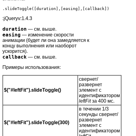
.slideToggle([duration],[easing],[callback])
:jQueryv:1.4.3
duration
— см. выше.
easing
— изменение скорости
анимации (будет ли она замедляется к
концу выполнения или наоборот
ускорится).
callback
— см. выше.
Примеры использования:
свернет/
развернет
$("#leftFit").slideToggle()
элемент с
идентификатором
leftFit
за 400 мс.
в течении 1/3
секунды свернет/
развернет
$("#leftFit").slideToggle(300)
элемент с
идентификатором