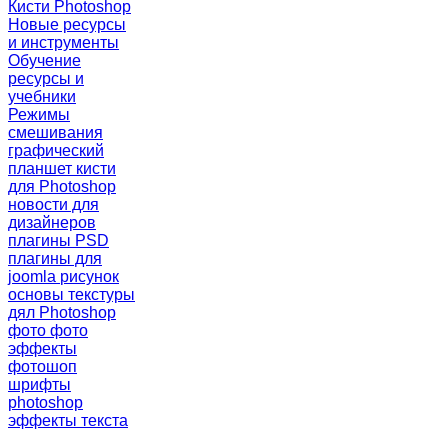
Кисти Photoshop
Новые ресурсы
и инструменты
Обучение
ресурсы и
учебники
Режимы
смешивания
графический
планшет
кисти
для Photoshop
новости для
дизайнеров
плагины PSD
плагины для
joomla
рисунок
основы
текстуры
дял Photoshop
фото
фото
эффекты
фотошоп
шрифты
photoshop
эффекты текста