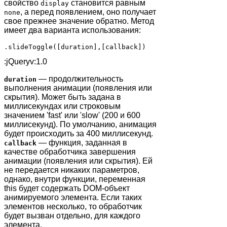
свойство
становится равным
display
, а перед появлением, оно получает
none
свое прежнее значение обратно. Метод
имеет два варианта использования:
.slideToggle([duration],[callback])
:jQueryv:1.0
— продолжительность
duration
выполнения анимации (появления или
скрытия). Может быть задана в
миллисекундах или строковым
значением 'fast' или 'slow' (200 и 600
миллисекунд). По умолчанию, анимация
будет происходить за 400 миллисекунд.
— функция, заданная в
callback
качестве обработчика завершения
анимации (появления или скрытия). Ей
не передается никаких параметров,
однако, внутри функции, переменная
this будет содержать DOM-объект
анимируемого элемента. Если таких
элементов несколько, то обработчик
будет вызван отдельно, для каждого
элемента.