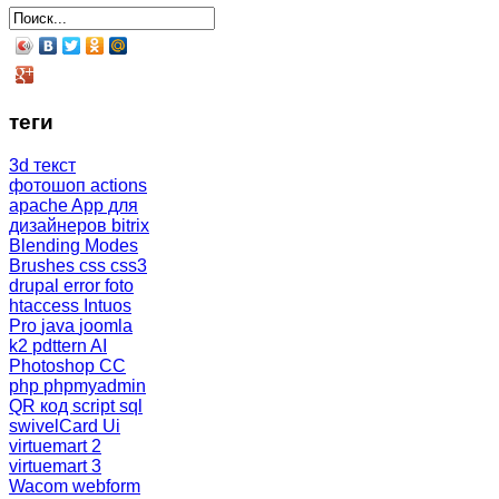
теги
3d текст
фотошоп
actions
apache
App для
дизайнеров
bitrix
Blending Modes
Brushes
css
css3
drupal
error
foto
htaccess
Intuos
Pro
java
joomla
k2
pdttern AI
Photoshop CC
php
phpmyadmin
QR код
script
sql
swivelCard
Ui
virtuemart 2
virtuemart 3
Wacom
webform