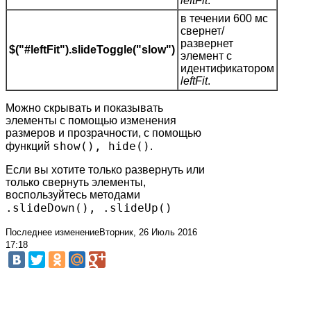
leftFit
.
в течении 600 мс
свернет/
развернет
$("#leftFit").slideToggle("slow")
элемент с
идентификатором
leftFit
.
Можно скрывать и показывать
элементы с помощью изменения
размеров и прозрачности, с помощью
show(), hide()
функций
.
Если вы хотите только развернуть или
только свернуть элементы,
воспользуйтесь методами
.slideDown(), .slideUp()
Последнее изменениеВторник, 26 Июль 2016
17:18