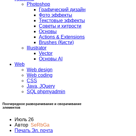
Photoshop
Графический дизайн
Фото эффекты
Текстовые эффекты
Советы и хитрости
Основы
Actions & Extensions
Brushes (Кисти)
Illustrator
Vector
Основы AI
Web
Web design
Web coding
CSS
Java, JQuery
SQL phpmyadmin
Поочередное разворачивание и сворачивание
элементов
Июль 26
Автор
SeRbGa
Печать
Эл. почта