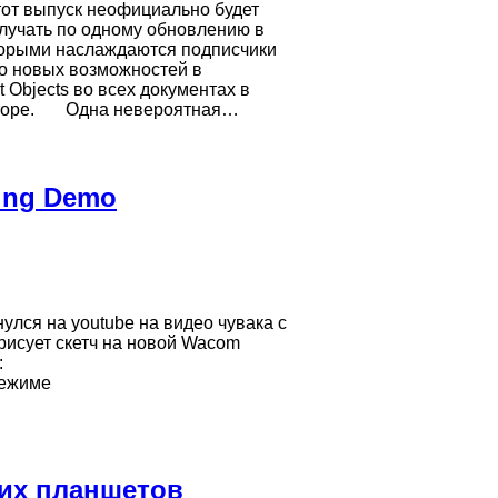
тот выпуск неофициально будет
получать по одному обновлению в
оторыми наслаждаются подписчики
во новых возможностей в
 Objects во всех документах в
раторе. Одна невероятная…
ing Demo
улся на youtube на видео чувака с
 рисует скетч на новой Wacom
о:
режиме
ких планшетов