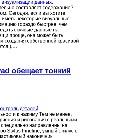
ительно составляет содержание?
ом. Сегодня, если вы хотите
н иметь некоторые визуальные
рмацию гораздо быстрее, чем
редать скучные данные на
ещи проще, она может быть
ля создания собственной красивой
тся!).…
IPad обещает тонкий
льности к нажиму Тем не менее,
черчения и рисования с реальными
, специально направленны на
o Stylus Fineline, умный стилус с
ластиковый наконечник,