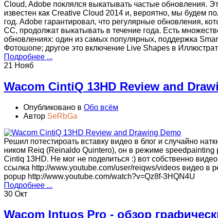
Cloud, Adobe поклялся выкатывать частые обновления. Э
известен как Creative Cloud 2014 и, вероятно, мы будем 
год. Adobe гарантировал, что регулярные обновления, к
CC, продолжат выкатывать в течение года. Есть множест
обновлениях: один из самых популярных, поддержка Smart
Фотошопе; другое это включение Live Shapes в Иллюст
Подробнее ...
21 Нояб
Wacom CintiQ 13HD Review and Draw
Опубликовано в
Обо всём
Автор
SeRbGa
Решил потестироать вставку видео в блог и случайно наткн
ником Reiq (Reinaldo Quintero), он в режиме speedpainting
Cintiq 13HD. Не мог не поделиться :) вот собственно виде
ссылка http://www.youtube.com/user/reiqws/videos видео в 
popup http://www.youtube.com/watch?v=Qz8f-3HQN4U
Подробнее ...
30 Окт
Wacom Intuos Pro - обзор графичес