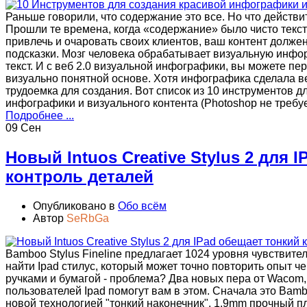
Раньше говорили, что содержание это все. Но что действ
Прошли те времена, когда «содержание» было чисто текст
привлечь и очаровать своих клиентов, ваш контент долже
подсказки. Мозг человека обрабатывает визуальную инфо
текст. И с веб 2.0 визуальной инфографики, вы можете пе
визуально понятной основе. Хотя инфографика сделала в
трудоемка для создания. Вот список из 10 инструментов д
инфографики и визуального контента (Photoshop не требуе
Подробнее ...
09 Сен
Новый Intuos Creative Stylus 2 для 
контроль деталей
Опубликовано в
Обо всём
Автор
SeRbGa
Bamboo Stylus Fineline предлагает 1024 уровня чувствите
найти Ipad стилус, который может точно повторить опыт 
ручками и бумагой - проблема? Два новых пера от Wacom
пользователей Ipad помогут вам в этом. Сначала это Bambo
новой технологией "тонкий наконечник", 1.9mm прочный п