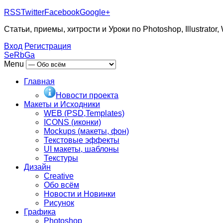
RSS
Twitter
Facebook
Google+
Статьи, приемы, хитрости и Уроки по Photoshop, Illustrator,
Вход
Регистрация
SeRbGa
Menu
Главная
Новости проекта
Макеты и Исходники
WEB (PSD,Templates)
ICONS (иконки)
Mockups (макеты, фон)
Текстовые эффекты
UI макеты, шаблоны
Текстуры
Дизайн
Creative
Обо всём
Новости и Новинки
Рисунок
Графика
Photoshop