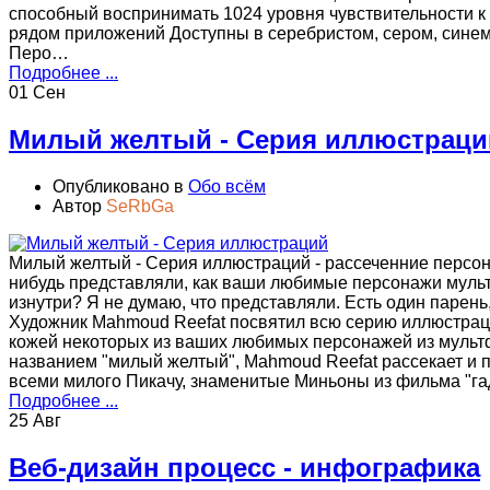
способный воспринимать 1024 уровня чувствительности к
рядом приложений Доступны в серебристом, сером, синем
Перо…
Подробнее ...
01 Сен
Милый желтый - Серия иллюстраци
Опубликовано в
Обо всём
Автор
SeRbGa
Милый желтый - Серия иллюстраций - рассеченние персо
нибудь представляли, как ваши любимые персонажи муль
изнутри? Я не думаю, что представляли. Есть один парень,
Художник Mahmoud Reefat посвятил всю серию иллюстраций
кожей некоторых из ваших любимых персонажей из мультф
названием "милый желтый", Mahmoud Reefat рассекает и 
всеми милого Пикачу, знаменитые Миньоны из фильма "га
Подробнее ...
25 Авг
Веб-дизайн процесс - инфографика