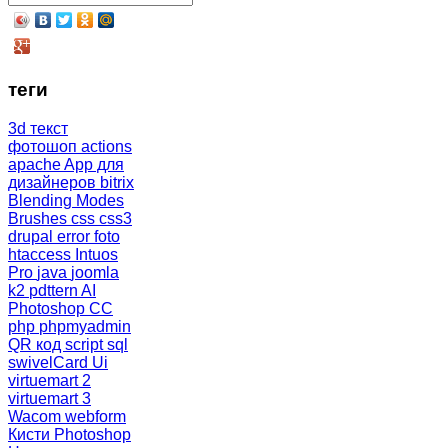
теги
3d текст
фотошоп
actions
apache
App для
дизайнеров
bitrix
Blending Modes
Brushes
css
css3
drupal
error
foto
htaccess
Intuos
Pro
java
joomla
k2
pdttern AI
Photoshop CC
php
phpmyadmin
QR код
script
sql
swivelCard
Ui
virtuemart 2
virtuemart 3
Wacom
webform
Кисти Photoshop