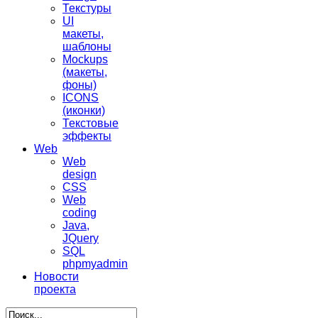
Текстуры
UI
макеты,
шаблоны
Mockups
(макеты,
фоны)
ICONS
(иконки)
Текстовые
эффекты
Web
Web
design
CSS
Web
coding
Java,
JQuery
SQL
phpmyadmin
Новости
проекта