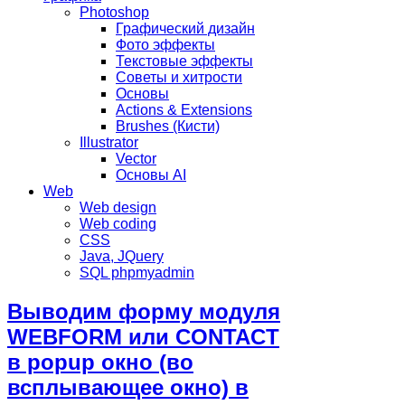
Photoshop
Графический дизайн
Фото эффекты
Текстовые эффекты
Советы и хитрости
Основы
Actions & Extensions
Brushes (Кисти)
Illustrator
Vector
Основы AI
Web
Web design
Web coding
CSS
Java, JQuery
SQL phpmyadmin
Выводим форму модуля
WEBFORM или CONTACT
в popup окно (во
всплывающее окно) в