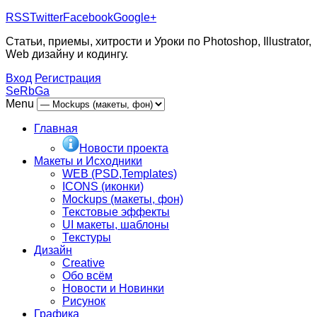
RSS
Twitter
Facebook
Google+
Статьи, приемы, хитрости и Уроки по Photoshop, Illustrator,
Web дизайну и кодингу.
Вход
Регистрация
SeRbGa
Menu
Главная
Новости проекта
Макеты и Исходники
WEB (PSD,Templates)
ICONS (иконки)
Mockups (макеты, фон)
Текстовые эффекты
UI макеты, шаблоны
Текстуры
Дизайн
Creative
Обо всём
Новости и Новинки
Рисунок
Графика