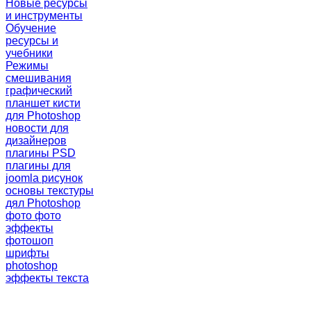
Новые ресурсы
и инструменты
Обучение
ресурсы и
учебники
Режимы
смешивания
графический
планшет
кисти
для Photoshop
новости для
дизайнеров
плагины PSD
плагины для
joomla
рисунок
основы
текстуры
дял Photoshop
фото
фото
эффекты
фотошоп
шрифты
photoshop
эффекты текста