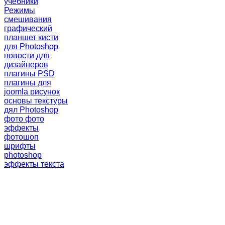
учебники
Режимы
смешивания
графический
планшет
кисти
для Photoshop
новости для
дизайнеров
плагины PSD
плагины для
joomla
рисунок
основы
текстуры
дял Photoshop
фото
фото
эффекты
фотошоп
шрифты
photoshop
эффекты текста