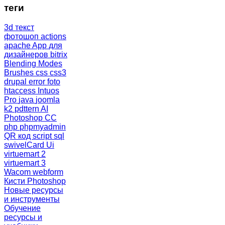
теги
3d текст
фотошоп
actions
apache
App для
дизайнеров
bitrix
Blending Modes
Brushes
css
css3
drupal
error
foto
htaccess
Intuos
Pro
java
joomla
k2
pdttern AI
Photoshop CC
php
phpmyadmin
QR код
script
sql
swivelCard
Ui
virtuemart 2
virtuemart 3
Wacom
webform
Кисти Photoshop
Новые ресурсы
и инструменты
Обучение
ресурсы и