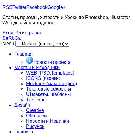
RSS
Twitter
Facebook
Google+
Статьи, приемы, хитрости и Уроки по Photoshop, Illustrator,
Web дизайну и кодингу.
Вход
Регистрация
SeRbGa
Menu
Главная
Новости проекта
Макеты и Исходники
WEB (PSD,Templates)
ICONS (иконки)
Mockups (макеты, фон)
Текстовые эффекты
UI макеты, шаблоны
Текстуры
Дизайн
Creative
Обо всём
Новости и Новинки
Рисунок
Графика