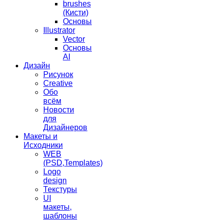
brushes
(Кисти)
Основы
Illustrator
Vector
Основы
AI
Дизайн
Рисунок
Creative
Обо
всём
Новости
для
Дизайнеров
Макеты и
Исходники
WEB
(PSD,Templates)
Logo
design
Текстуры
UI
макеты,
шаблоны