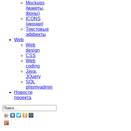
Mockups
(макеты,
фоны)
ICONS
(иконки)
Текстовые
эффекты
Web
Web
design
CSS
Web
coding
Java,
JQuery
SQL
phpmyadmin
Новости
проекта