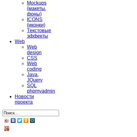
Mockups
(макеты,
фоны)
ICONS
(иконки)
Текстовые
эффекты
Web
Web
design
CSS
Web
coding
Java,
JQuery
SQL
phpmyadmin
Новости
проекта