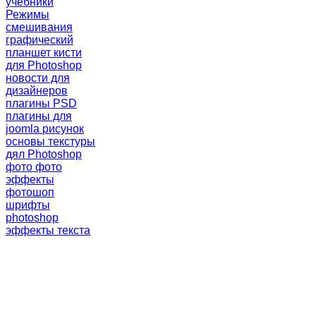
учебники
Режимы
смешивания
графический
планшет
кисти
для Photoshop
новости для
дизайнеров
плагины PSD
плагины для
joomla
рисунок
основы
текстуры
дял Photoshop
фото
фото
эффекты
фотошоп
шрифты
photoshop
эффекты текста