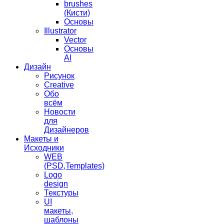
brushes
(Кисти)
Основы
Illustrator
Vector
Основы
AI
Дизайн
Рисунок
Creative
Обо
всём
Новости
для
Дизайнеров
Макеты и
Исходники
WEB
(PSD,Templates)
Logo
design
Текстуры
UI
макеты,
шаблоны