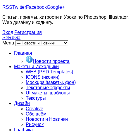
RSS
Twitter
Facebook
Google+
Статьи, приемы, хитрости и Уроки по Photoshop, Illustrator,
Web дизайну и кодингу.
Вход
Регистрация
SeRbGa
Menu
Главная
Новости проекта
Макеты и Исходники
WEB (PSD,Templates)
ICONS (иконки)
Mockups (макеты, фон)
Текстовые эффекты
UI макеты, шаблоны
Текстуры
Дизайн
Creative
Обо всём
Новости и Новинки
Рисунок
Графика