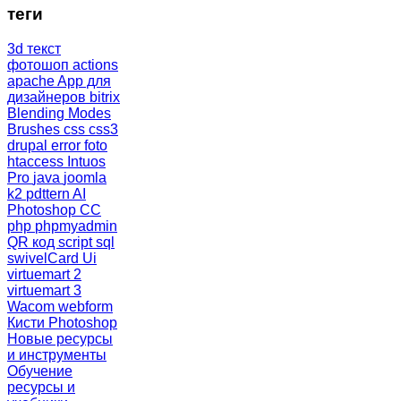
теги
3d текст
фотошоп
actions
apache
App для
дизайнеров
bitrix
Blending Modes
Brushes
css
css3
drupal
error
foto
htaccess
Intuos
Pro
java
joomla
k2
pdttern AI
Photoshop CC
php
phpmyadmin
QR код
script
sql
swivelCard
Ui
virtuemart 2
virtuemart 3
Wacom
webform
Кисти Photoshop
Новые ресурсы
и инструменты
Обучение
ресурсы и