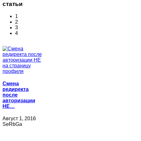
статьи
1
2
3
4
Смена
редиректа
после
авторизации
НЕ…
Август 1, 2016
SeRbGa