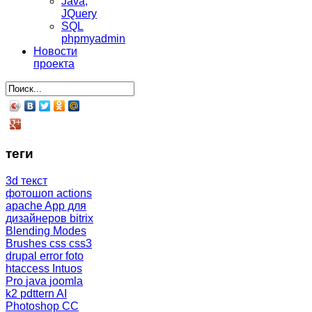
Java,
JQuery
SQL
phpmyadmin
Новости
проекта
теги
3d текст
фотошоп
actions
apache
App для
дизайнеров
bitrix
Blending Modes
Brushes
css
css3
drupal
error
foto
htaccess
Intuos
Pro
java
joomla
k2
pdttern AI
Photoshop CC