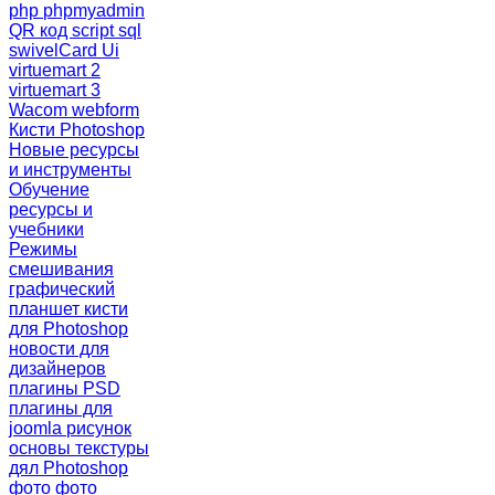
php
phpmyadmin
QR код
script
sql
swivelCard
Ui
virtuemart 2
virtuemart 3
Wacom
webform
Кисти Photoshop
Новые ресурсы
и инструменты
Обучение
ресурсы и
учебники
Режимы
смешивания
графический
планшет
кисти
для Photoshop
новости для
дизайнеров
плагины PSD
плагины для
joomla
рисунок
основы
текстуры
дял Photoshop
фото
фото