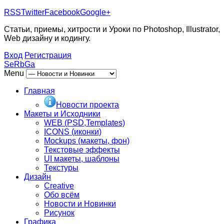
RSS
Twitter
Facebook
Google+
Статьи, приемы, хитрости и Уроки по Photoshop, Illustrator,
Web дизайну и кодингу.
Вход
Регистрация
SeRbGa
Menu
Главная
Новости проекта
Макеты и Исходники
WEB (PSD,Templates)
ICONS (иконки)
Mockups (макеты, фон)
Текстовые эффекты
UI макеты, шаблоны
Текстуры
Дизайн
Creative
Обо всём
Новости и Новинки
Рисунок
Графика