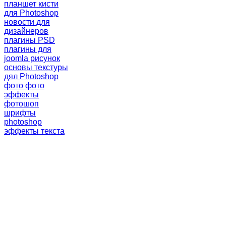
планшет
кисти
для Photoshop
новости для
дизайнеров
плагины PSD
плагины для
joomla
рисунок
основы
текстуры
дял Photoshop
фото
фото
эффекты
фотошоп
шрифты
photoshop
эффекты текста