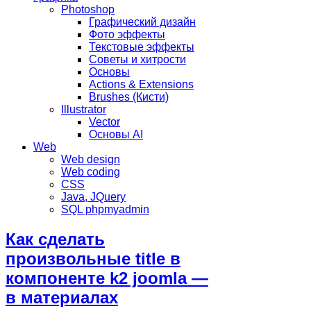
Photoshop
Графический дизайн
Фото эффекты
Текстовые эффекты
Советы и хитрости
Основы
Actions & Extensions
Brushes (Кисти)
Illustrator
Vector
Основы AI
Web
Web design
Web coding
CSS
Java, JQuery
SQL phpmyadmin
Как сделать
произвольные title в
компоненте k2 joomla —
в материалах