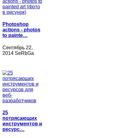
Photoshop
actions - photos
to painte…
Сентябрь 22,
2014 SeRbGa
25
потрясающих
инструментов и
ресурс…