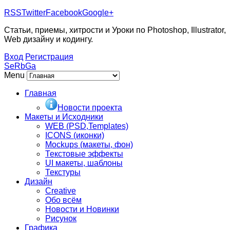
RSS
Twitter
Facebook
Google+
Статьи, приемы, хитрости и Уроки по Photoshop, Illustrator,
Web дизайну и кодингу.
Вход
Регистрация
SeRbGa
Menu
Главная
Новости проекта
Макеты и Исходники
WEB (PSD,Templates)
ICONS (иконки)
Mockups (макеты, фон)
Текстовые эффекты
UI макеты, шаблоны
Текстуры
Дизайн
Creative
Обо всём
Новости и Новинки
Рисунок
Графика