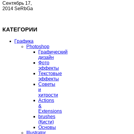
Сентябрь 17,
2014 SeRbGa
КАТЕГОРИИ
Графика
Photoshop
Графический
дизайн
Фото
эффекты
Текстовые
эффекты
Советы
и
хитрости
Actions
&
Extensions
brushes
(Кисти)
Основы
Illustrator