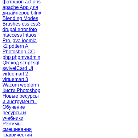
фотошоп
actions
apache
App для
дизайнеров
bitrix
Blending Modes
Brushes
css
css3
drupal
error
foto
htaccess
Intuos
Pro
java
joomla
k2
pdttern AI
Photoshop CC
php
phpmyadmin
QR код
script
sql
swivelCard
Ui
virtuemart 2
virtuemart 3
Wacom
webform
Кисти Photoshop
Новые ресурсы
и инструменты
Обучение
ресурсы и
учебники
Режимы
смешивания
графический