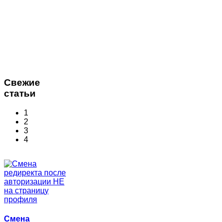
Свежие
статьи
1
2
3
4
Смена