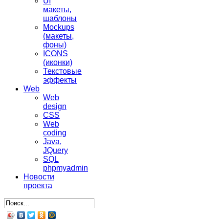
UI
макеты,
шаблоны
Mockups
(макеты,
фоны)
ICONS
(иконки)
Текстовые
эффекты
Web
Web
design
CSS
Web
coding
Java,
JQuery
SQL
phpmyadmin
Новости
проекта