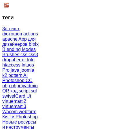
теги
3d текст
фотошоп
actions
apache
App для
дизайнеров
bitrix
Blending Modes
Brushes
css
css3
drupal
error
foto
htaccess
Intuos
Pro
java
joomla
k2
pdttern AI
Photoshop CC
php
phpmyadmin
QR код
script
sql
swivelCard
Ui
virtuemart 2
virtuemart 3
Wacom
webform
Кисти Photoshop
Новые ресурсы
и инструменты