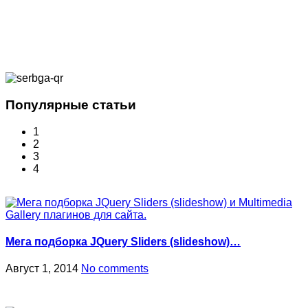
Популярные статьи
1
2
3
4
Мега подборка JQuery Sliders (slideshow)…
Август 1, 2014
No comments