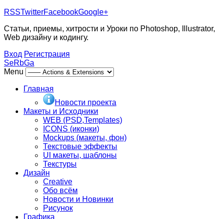
RSS
Twitter
Facebook
Google+
Статьи, приемы, хитрости и Уроки по Photoshop, Illustrator,
Web дизайну и кодингу.
Вход
Регистрация
SeRbGa
Menu
Главная
Новости проекта
Макеты и Исходники
WEB (PSD,Templates)
ICONS (иконки)
Mockups (макеты, фон)
Текстовые эффекты
UI макеты, шаблоны
Текстуры
Дизайн
Creative
Обо всём
Новости и Новинки
Рисунок
Графика