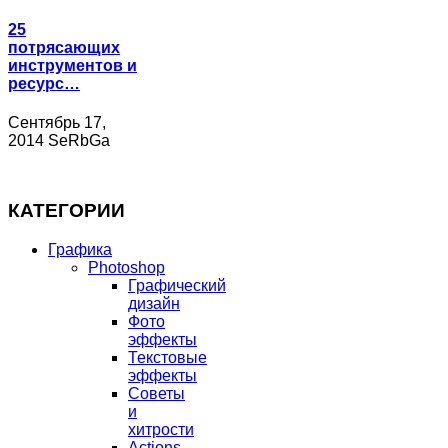
25
потрясающих
инструментов и
ресурс…
Сентябрь 17,
2014 SeRbGa
КАТЕГОРИИ
Графика
Photoshop
Графический
дизайн
Фото
эффекты
Текстовые
эффекты
Советы
и
хитрости
Actions